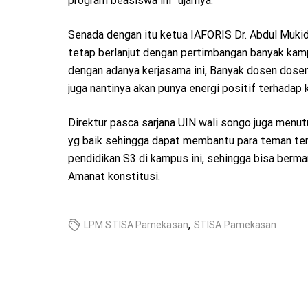
program beasiswa ini” ujarnya.
Senada dengan itu ketua IAFORIS Dr. Abdul Muki
tetap berlanjut dengan pertimbangan banyak ka
dengan adanya kerjasama ini, Banyak dosen dosen y
juga nantinya akan punya energi positif terhada
Direktur pasca sarjana UIN wali songo juga menu
yg baik sehingga dapat membantu para teman t
pendidikan S3 di kampus ini, sehingga bisa ber
Amanat konstitusi.
,
LPM STISA Pamekasan
STISA Pamekasan