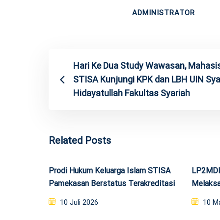
ADMINISTRATOR
Hari Ke Dua Study Wawasan, Mahas
STISA Kunjungi KPK dan LBH UIN Sya
Hidayatullah Fakultas Syariah
Related Posts
Prodi Hukum Keluarga Islam STISA
LP2MDI 
Pamekasan Berstatus Terakreditasi
Melaksa
Posted
Post
10 Juli 2026
10 M
on
on