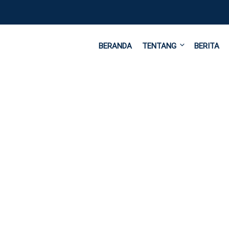
BERANDA
TENTANG
BERITA
aris LPM Ikuti Bencmarking dan Evaluasi Kerjasama IAFORIS 