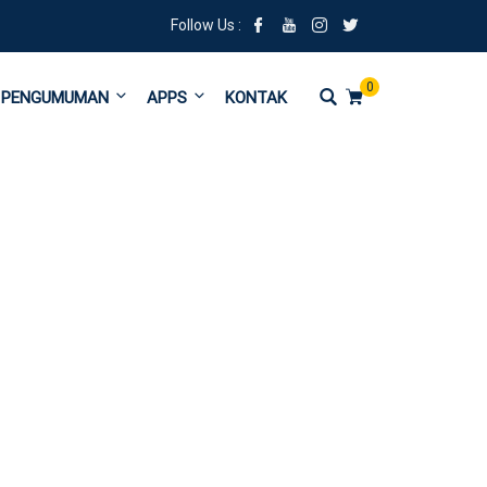
Follow Us :
0
PENGUMUMAN
APPS
KONTAK
dengan Pasca Sarjana UIN Walisongo Semarang.