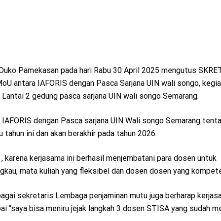
er Duko Pamekasan pada hari Rabu 30 April 2025 mengutus SKR
oU antara IAFORIS dengan Pasca Sarjana UIN wali songo, kegia
m Lantai 2 gedung pasca sarjana UIN wali songo Semarang.
oU IAFORIS dengan Pasca sarjana UIN Wali songo Semarang tent
 tahun ini dan akan berakhir pada tahun 2026.
, karena kerjasama ini berhasil menjembatani para dosen untuk
ngkau, mata kuliah yang fleksibel dan dosen dosen yang kompet
agai sekretaris Lembaga penjaminan mutu juga berharap kerjasa
pai “saya bisa meniru jejak langkah 3 dosen STISA yang sudah m