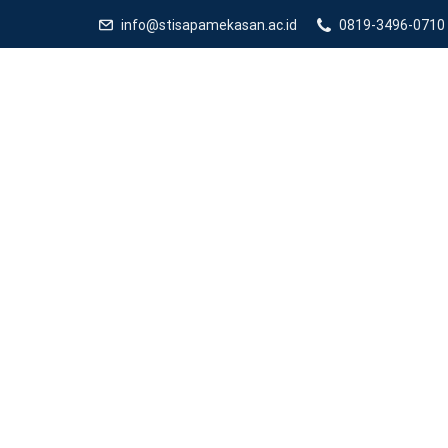
info@stisapamekasan.ac.id
0819-3496-0710
Home
Berita
STISA Pamekasan Utus Skret