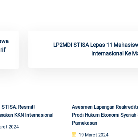
iswa
LP2MDI STISA Lepas 11 Mahasis
rif
Internasional Ke M
STISA: Resmi!!
Asesmen Lapangan Reakredit
nakan KKN Internasional
Prodi Hukum Ekonomi Syariah
Pamekasan
ed
aret 2024
Posted
19 Maret 2024