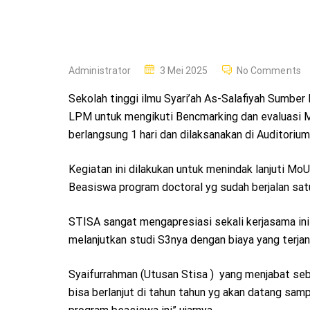
P
Administrator
3 Mei 2025
No Comments
O
Sekolah tinggi ilmu Syari’ah As-Salafiyah Sumb
S
LPM untuk mengikuti Bencmarking dan evaluasi M
T
berlangsung 1 hari dan dilaksanakan di Auditoriu
E
D
Kegiatan ini dilakukan untuk menindak lanjuti M
O
Beasiswa program doctoral yg sudah berjalan satu
N
STISA sangat mengapresiasi sekali kerjasama ini 
melanjutkan studi S3nya dengan biaya yang terja
Syaifurrahman (Utusan Stisa ) yang menjabat seb
bisa berlanjut di tahun tahun yg akan datang sam