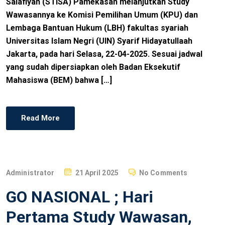
Salafiyah (STISA) Pamekasan melanjutkan Study
Wawasannya ke Komisi Pemilihan Umum (KPU) dan
Lembaga Bantuan Hukum (LBH) fakultas syariah
Universitas Islam Negri (UIN) Syarif Hidayatullaah
Jakarta, pada hari Selasa, 22-04-2025. Sesuai jadwal
yang sudah dipersiapkan oleh Badan Eksekutif
Mahasiswa (BEM) bahwa […]
Read More
P
Administrator
21 April 2025
No Comments
O
GO NASIONAL ; Hari
S
T
Pertama Study Wawasan,
E