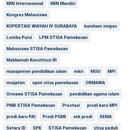
KKN Internasional
KKN Mandiri
Kongres Mahasiswa
KOPERTAIS WIAYAH IV SURABAYA
kumham imipas
Lomba Puisi
LPM STISA Pamekasan
Mahasiswa STISA Pamekasan
Mahkamah Konstitusi RI
manajemen pendidikan islam
mkri
MOU
MPI
muijatim
opini stisa pamekasan
ORMAWA
Ormawa STISA Pamekasan
pendidikan agama islam
PMB STISA Pamekasan
Prestasi
prodi baru MPI
prodi baru PAI
Prodi PGMI
sek prodi
SEMA
Setara ID
SPK
STISA Pamekasan
stisa peduli