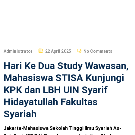
P
Administrator
22 April 2025
No Comments
O
Hari Ke Dua Study Wawasan,
S
T
Mahasiswa STISA Kunjungi
E
KPK dan LBH UIN Syarif
D
O
Hidayatullah Fakultas
N
Syariah
Jakarta-Mahasiswa Sekolah Tinggi Ilmu Syariah As-