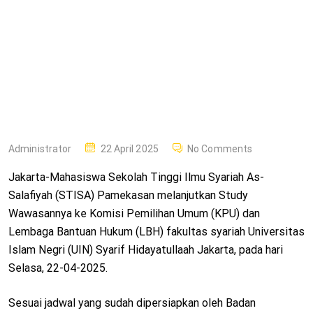
Hari Ke Dua Study Wawasan, Mahasiswa STISA Kunjungi
KPK dan LBH UIN Syarif Hidayatullah Fakultas Syariah
P
Administrator
22 April 2025
No Comments
O
Jakarta-Mahasiswa Sekolah Tinggi Ilmu Syariah As-
S
Salafiyah (STISA) Pamekasan melanjutkan Study
T
Wawasannya ke Komisi Pemilihan Umum (KPU) dan
E
Lembaga Bantuan Hukum (LBH) fakultas syariah Universitas
D
Islam Negri (UIN) Syarif Hidayatullaah Jakarta, pada hari
O
Selasa, 22-04-2025.
N
Sesuai jadwal yang sudah dipersiapkan oleh Badan