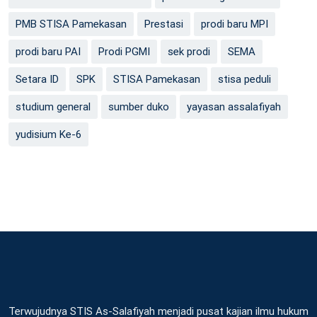
PMB STISA Pamekasan
Prestasi
prodi baru MPI
prodi baru PAI
Prodi PGMI
sek prodi
SEMA
Setara ID
SPK
STISA Pamekasan
stisa peduli
studium general
sumber duko
yayasan assalafiyah
yudisium Ke-6
Terwujudnya STIS As-Salafiyah menjadi pusat kajian ilmu hukum