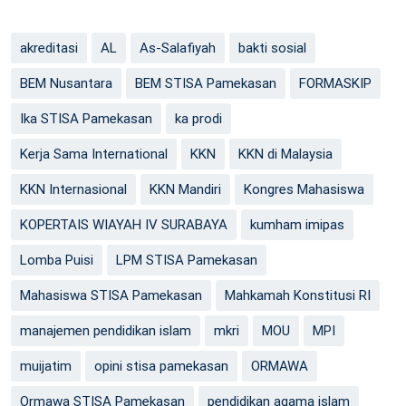
akreditasi
AL
As-Salafiyah
bakti sosial
BEM Nusantara
BEM STISA Pamekasan
FORMASKIP
Ika STISA Pamekasan
ka prodi
Kerja Sama International
KKN
KKN di Malaysia
KKN Internasional
KKN Mandiri
Kongres Mahasiswa
KOPERTAIS WIAYAH IV SURABAYA
kumham imipas
Lomba Puisi
LPM STISA Pamekasan
Mahasiswa STISA Pamekasan
Mahkamah Konstitusi RI
manajemen pendidikan islam
mkri
MOU
MPI
muijatim
opini stisa pamekasan
ORMAWA
Ormawa STISA Pamekasan
pendidikan agama islam