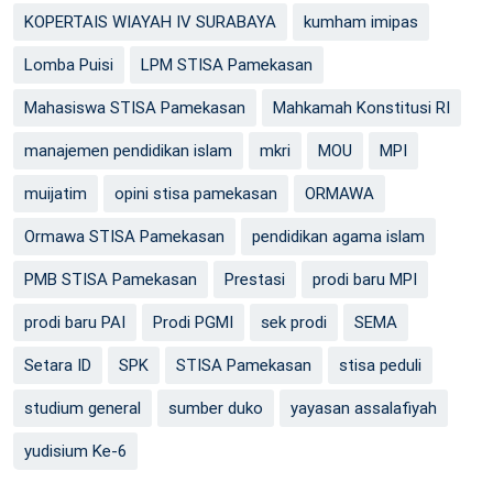
KOPERTAIS WIAYAH IV SURABAYA
kumham imipas
Lomba Puisi
LPM STISA Pamekasan
Mahasiswa STISA Pamekasan
Mahkamah Konstitusi RI
manajemen pendidikan islam
mkri
MOU
MPI
muijatim
opini stisa pamekasan
ORMAWA
Ormawa STISA Pamekasan
pendidikan agama islam
PMB STISA Pamekasan
Prestasi
prodi baru MPI
prodi baru PAI
Prodi PGMI
sek prodi
SEMA
Setara ID
SPK
STISA Pamekasan
stisa peduli
studium general
sumber duko
yayasan assalafiyah
yudisium Ke-6