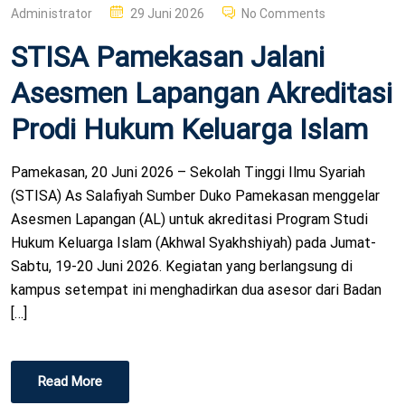
P
Administrator
29 Juni 2026
No Comments
O
STISA Pamekasan Jalani
S
T
Asesmen Lapangan Akreditasi
E
Prodi Hukum Keluarga Islam
D
O
Pamekasan, 20 Juni 2026 – Sekolah Tinggi Ilmu Syariah
N
(STISA) As Salafiyah Sumber Duko Pamekasan menggelar
Asesmen Lapangan (AL) untuk akreditasi Program Studi
Hukum Keluarga Islam (Akhwal Syakhshiyah) pada Jumat-
Sabtu, 19-20 Juni 2026. Kegiatan yang berlangsung di
kampus setempat ini menghadirkan dua asesor dari Badan
[…]
Read More