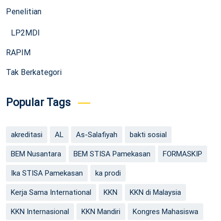
Penelitian
LP2MDI
RAPIM
Tak Berkategori
Popular Tags
akreditasi
AL
As-Salafiyah
bakti sosial
BEM Nusantara
BEM STISA Pamekasan
FORMASKIP
Ika STISA Pamekasan
ka prodi
Kerja Sama International
KKN
KKN di Malaysia
KKN Internasional
KKN Mandiri
Kongres Mahasiswa