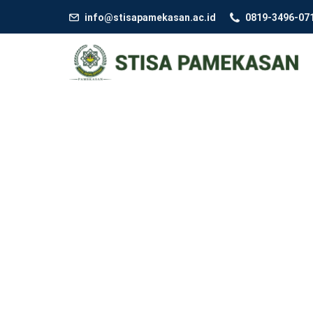
info@stisapamekasan.ac.id
0819-3496-07
ma
naj
em