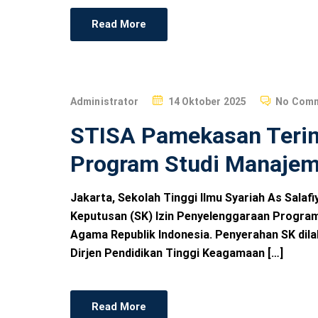
Read More
P
Administrator
14 Oktober 2025
No Com
O
STISA Pamekasan Terim
S
T
Program Studi Manajem
E
D
Jakarta, Sekolah Tinggi Ilmu Syariah As Sal
O
Keputusan (SK) Izin Penyelenggaraan Program
N
Agama Republik Indonesia. Penyerahan SK dila
Dirjen Pendidikan Tinggi Keagamaan […]
Read More