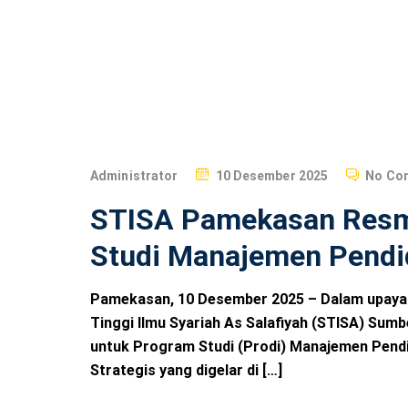
islam
P
Administrator
10 Desember 2025
No Co
O
STISA Pamekasan Resm
S
T
Studi Manajemen Pendi
E
D
Pamekasan, 10 Desember 2025 – Dalam upaya
O
Tinggi Ilmu Syariah As Salafiyah (STISA) Su
N
untuk Program Studi (Prodi) Manajemen Pendid
Strategis yang digelar di […]