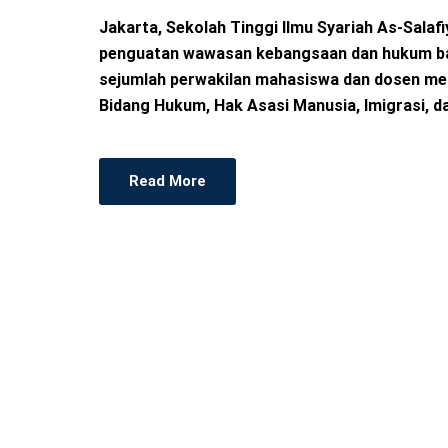
D
Jakarta, Sekolah Tinggi Ilmu Syariah As-Sal
O
penguatan wawasan kebangsaan dan hukum ba
N
sejumlah perwakilan mahasiswa dan dosen me
Bidang Hukum, Hak Asasi Manusia, Imigrasi, 
Read More