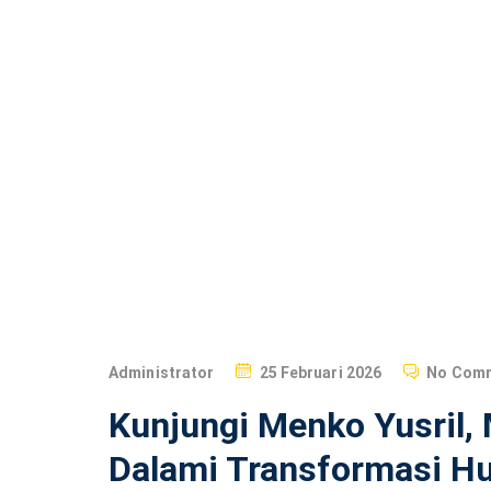
imi
pas
Home
kumham
imipas
P
Administrator
25 Februari 2026
No Com
O
Kunjungi Menko Yusril
S
T
Dalami Transformasi Hu
E