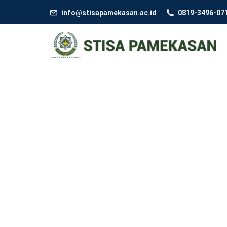
info@stisapamekasan.ac.id
0819-3496-07
ku
mh
am