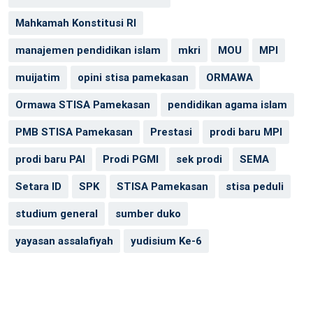
Mahkamah Konstitusi RI
manajemen pendidikan islam
mkri
MOU
MPI
muijatim
opini stisa pamekasan
ORMAWA
Ormawa STISA Pamekasan
pendidikan agama islam
PMB STISA Pamekasan
Prestasi
prodi baru MPI
prodi baru PAI
Prodi PGMI
sek prodi
SEMA
Setara ID
SPK
STISA Pamekasan
stisa peduli
studium general
sumber duko
yayasan assalafiyah
yudisium Ke-6