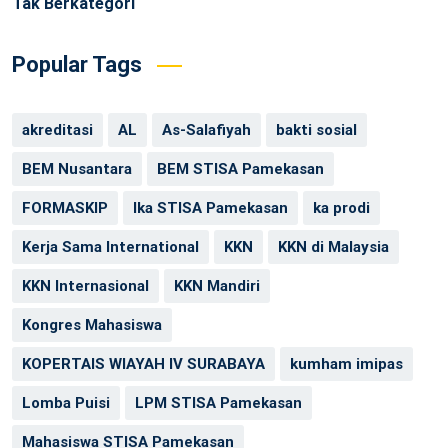
Tak Berkategori
Popular Tags
akreditasi
AL
As-Salafiyah
bakti sosial
BEM Nusantara
BEM STISA Pamekasan
FORMASKIP
Ika STISA Pamekasan
ka prodi
Kerja Sama International
KKN
KKN di Malaysia
KKN Internasional
KKN Mandiri
Kongres Mahasiswa
KOPERTAIS WIAYAH IV SURABAYA
kumham imipas
Lomba Puisi
LPM STISA Pamekasan
Mahasiswa STISA Pamekasan