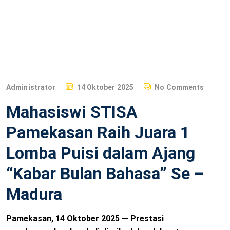
P
Administrator
14 Oktober 2025
No Comments
O
Mahasiswi STISA
S
T
Pamekasan Raih Juara 1
E
Lomba Puisi dalam Ajang
D
O
“Kabar Bulan Bahasa” Se –
N
Madura
Pamekasan, 14 Oktober 2025 — Prestasi