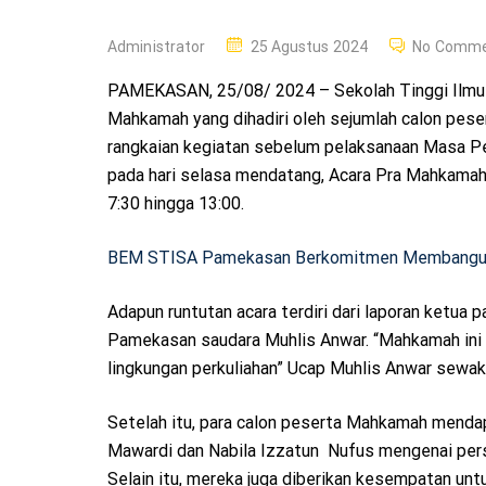
P
Administrator
25 Agustus 2024
No Comme
O
PAMEKASAN, 25/08/ 2024 – Sekolah Tinggi Ilmu 
S
Mahkamah yang dihadiri oleh sejumlah calon peser
T
rangkaian kegiatan sebelum pelaksanaan Masa P
E
pada hari selasa mendatang, Acara Pra Mahkamah 
D
7:30 hingga 13:00.
O
N
BEM STISA Pamekasan Berkomitmen Membangun B
Adapun runtutan acara terdiri dari laporan ketua
Pamekasan saudara Muhlis Anwar. “Mahkamah ini
lingkungan perkuliahan” Ucap Muhlis Anwar sewa
Setelah itu, para calon peserta Mahkamah mendap
Mawardi dan Nabila Izzatun Nufus mengenai pers
Selain itu, mereka juga diberikan kesempatan un