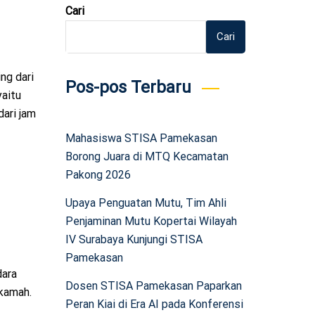
Cari
Cari
ng dari
Pos-pos Terbaru
aitu
ari jam
Mahasiswa STISA Pamekasan
Borong Juara di MTQ Kecamatan
Pakong 2026
Upaya Penguatan Mutu, Tim Ahli
Penjaminan Mutu Kopertai Wilayah
IV Surabaya Kunjungi STISA
Pamekasan
dara
Dosen STISA Pamekasan Paparkan
kamah.
Peran Kiai di Era AI pada Konferensi