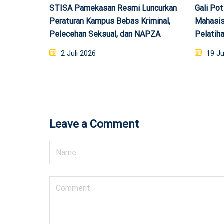
STISA Pamekasan Resmi Luncurkan
Gali Po
Peraturan Kampus Bebas Kriminal,
Mahasis
Pelecehan Seksual, dan NAPZA
Pelatiha
Posted
Post
2 Juli 2026
19 Ju
on
on
Leave a Comment