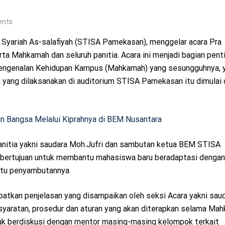
nts
Syariah As-salafiyah (STISA Pamekasan), menggelar acara Pra
ta Mahkamah dan seluruh panitia. Acara ini menjadi bagian penti
engenalan Kehidupan Kampus (Mahkamah) yang sesungguhnya, y
yang dilaksanakan di auditorium STISA Pamekasan itu dimulai d
angsa Melalui Kiprahnya di BEM Nusantara
 panitia yakni saudara Moh.Jufri dan sambutan ketua BEM STISA
 bertujuan untuk membantu mahasiswa baru beradaptasi dengan
ktu penyambutannya.
atkan penjelasan yang disampaikan oleh seksi Acara yakni sau
yaratan, prosedur dan aturan yang akan diterapkan selama Mah
tuk berdiskusi dengan mentor masing-masing kelompok terkait