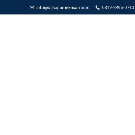
info@stisapamekasan.ac.id
0819-3496-0710