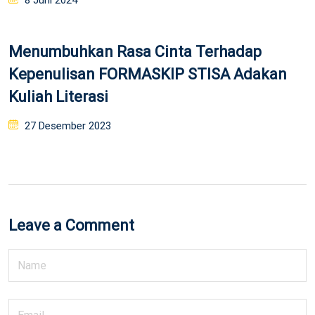
8 Juni 2024
on
Menumbuhkan Rasa Cinta Terhadap
Kepenulisan FORMASKIP STISA Adakan
Kuliah Literasi
Posted
27 Desember 2023
on
Leave a Comment