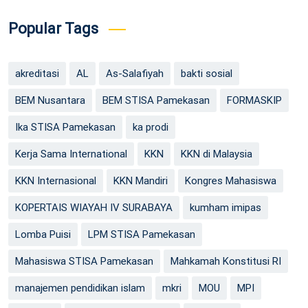
Popular Tags
akreditasi
AL
As-Salafiyah
bakti sosial
BEM Nusantara
BEM STISA Pamekasan
FORMASKIP
Ika STISA Pamekasan
ka prodi
Kerja Sama International
KKN
KKN di Malaysia
KKN Internasional
KKN Mandiri
Kongres Mahasiswa
KOPERTAIS WIAYAH IV SURABAYA
kumham imipas
Lomba Puisi
LPM STISA Pamekasan
Mahasiswa STISA Pamekasan
Mahkamah Konstitusi RI
manajemen pendidikan islam
mkri
MOU
MPI