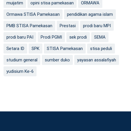
muijatim
opini stisa pamekasan
ORMAWA
Ormawa STISA Pamekasan
pendidikan agama islam
PMB STISA Pamekasan
Prestasi
prodi baru MPI
prodi baru PAI
Prodi PGMI
sek prodi
SEMA
Setara ID
SPK
STISA Pamekasan
stisa peduli
studium general
sumber duko
yayasan assalafiyah
yudisium Ke-6