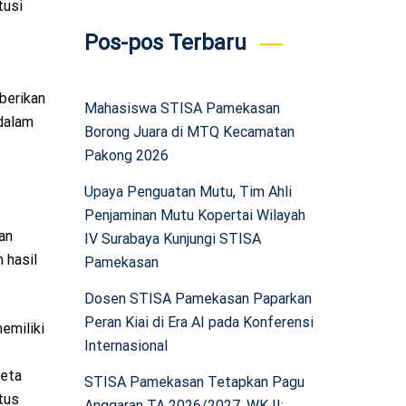
tusi
Pos-pos Terbaru
berikan
Mahasiswa STISA Pamekasan
dalam
Borong Juara di MTQ Kecamatan
Pakong 2026
Upaya Penguatan Mutu, Tim Ahli
Penjaminan Mutu Kopertai Wilayah
an
IV Surabaya Kunjungi STISA
 hasil
Pamekasan
Dosen STISA Pamekasan Paparkan
Peran Kiai di Era AI pada Konferensi
emiliki
Internasional
keta
STISA Pamekasan Tetapkan Pagu
tus
Anggaran TA 2026/2027, WK II: