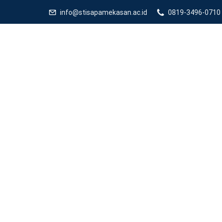
info@stisapamekasan.ac.id
0819-3496-0710