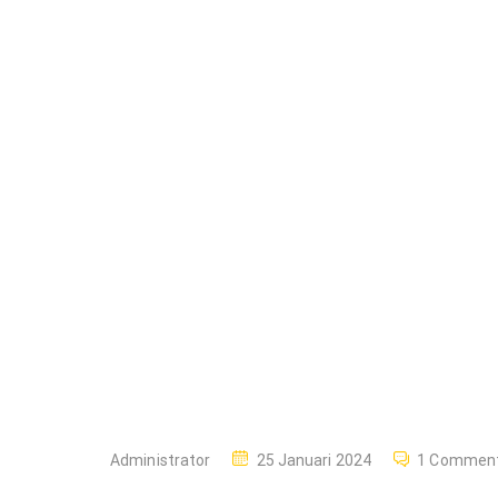
Berita
Mahasiswa
STISA
Pamekasan
Belajar
Hukum dan
Konstitusi di
MAHKAMAH
KONSTITUSI
RI
P
Administrator
25 Januari 2024
1 Commen
O