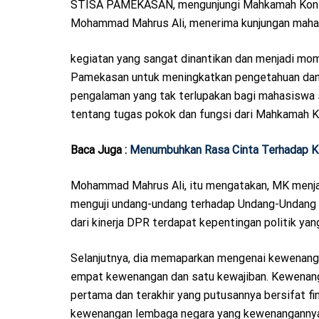
STISA PAMEKASAN, mengunjungi Mahkamah Konstit
S
Mohammad Mahrus Ali, menerima kunjungan mahas
T
E
kegiatan yang sangat dinantikan dan menjadi m
D
Pamekasan untuk meningkatkan pengetahuan dan pen
O
pengalaman yang tak terlupakan bagi mahasiswa 
N
tentang tugas pokok dan fungsi dari Mahkamah K
Baca Juga :
Menumbuhkan Rasa Cinta Terhadap K
Mohammad Mahrus Ali, itu mengatakan, MK menja
menguji undang-undang terhadap Undang-Undang 
dari kinerja DPR terdapat kepentingan politik y
Selanjutnya, dia memaparkan mengenai kewenan
empat kewenangan dan satu kewajiban. Kewenanga
pertama dan terakhir yang putusannya bersifat 
kewenangan lembaga negara yang kewenangannya 