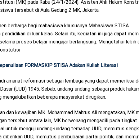
usi (MK) pada Rabu (24/1/2024). Asisten Ahli Hakim Konsti
iswa tersebut di Aula Gedung 2 MK, Jakarta.
omen berharga bagi mahasiswa khususnya Mahasiswa STISA
didikan di luar kelas. Selain itu, kegiatan ini juga dapat mem
selama proses belajar mengajar berlangsung. Mengetahui lebih 
onstutisi
epenulisan FORMASKIP STISA Adakan Kuliah Literasi
di amanat reformasi sebagai lembaga yang dapat memeriksa d
Dasar (UUD) 1945. Sebab, undang-undang sebagai produk hukum
ang mengakibatkan beberapa masyarakat dirugikan.
gan dan kewajiban MK. Mohammad Mahrus Ali mengatakan, MK m
n tersebut antara lain, MK berwenang mengadili pada tingkat
final untuk menguji undang-undang terhadap UUD; memutus seng
diberikan UUD; memutus pembubaran partai politik; dan memu