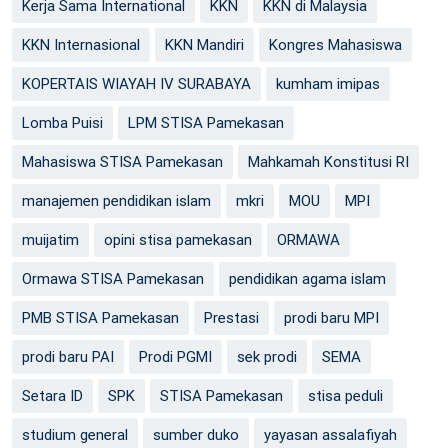
Kerja Sama International
KKN
KKN di Malaysia
KKN Internasional
KKN Mandiri
Kongres Mahasiswa
KOPERTAIS WIAYAH IV SURABAYA
kumham imipas
Lomba Puisi
LPM STISA Pamekasan
Mahasiswa STISA Pamekasan
Mahkamah Konstitusi RI
manajemen pendidikan islam
mkri
MOU
MPI
muijatim
opini stisa pamekasan
ORMAWA
Ormawa STISA Pamekasan
pendidikan agama islam
PMB STISA Pamekasan
Prestasi
prodi baru MPI
prodi baru PAI
Prodi PGMI
sek prodi
SEMA
Setara ID
SPK
STISA Pamekasan
stisa peduli
studium general
sumber duko
yayasan assalafiyah