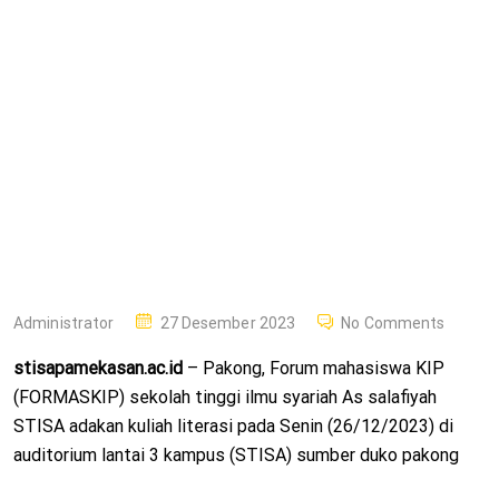
Terhadap
Kepenulisan
FORMASKIP
STISA Adakan
Kuliah Literasi
P
Administrator
27 Desember 2023
No Comments
O
stisapamekasan.ac.id
– Pakong, Forum mahasiswa KIP
S
(FORMASKIP) sekolah tinggi ilmu syariah As salafiyah
T
STISA adakan kuliah literasi pada Senin (26/12/2023) di
E
auditorium lantai 3 kampus (STISA) sumber duko pakong
D
O