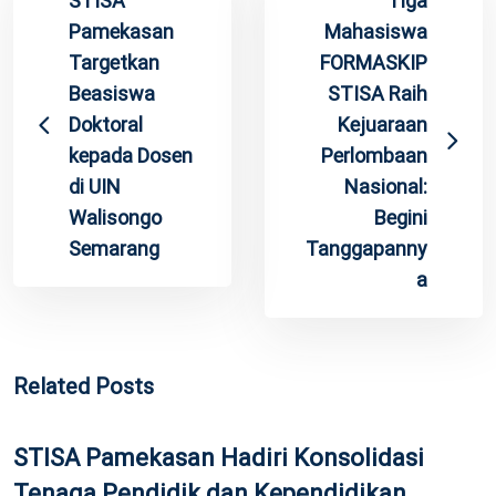
STISA
Tiga
Pamekasan
Mahasiswa
Targetkan
FORMASKIP
Beasiswa
STISA Raih
Doktoral
Kejuaraan
kepada Dosen
Perlombaan
di UIN
Nasional:
Walisongo
Begini
Semarang
Tanggapanny
a
Related Posts
STISA Pamekasan Hadiri Konsolidasi
Tenaga Pendidik dan Kependidikan