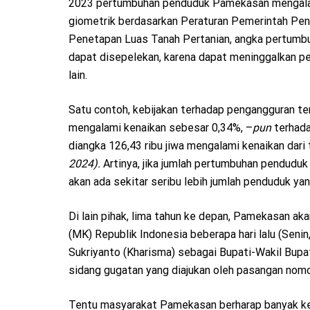
2023 pertumbuhan penduduk Pamekasan mengalami
giometrik berdasarkan Peraturan Pemerintah P
Penetapan Luas Tanah Pertanian, angka pertumb
dapat disepelekan, karena dapat meninggalkan per
lain.
Satu contoh, kebijakan terhadap pengangguran t
mengalami kenaikan sebesar 0,34%, –
pun
terhada
diangka 126,43 ribu jiwa mengalami kenaikan dar
2024).
Artinya, jika jumlah pertumbuhan penduduk
akan ada sekitar seribu lebih jumlah penduduk y
Di lain pihak, lima tahun ke depan, Pamekasan a
(MK) Republik Indonesia beberapa hari lalu (Seni
Sukriyanto (Kharisma) sebagai Bupati-Wakil Bupa
sidang gugatan yang diajukan oleh pasangan nom
Tentu masyarakat Pamekasan berharap banyak kep