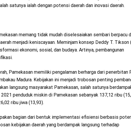
lah satunya ialah dengan potensi daerah dan inovasi daerah.
amekasan memang tidak mudah diselesaiakan sembari berpacu 
 daerah menjadi keniscayaan. Meminjam konsep Deddy T. Tikson 
sformasi ekonomi, sosial, dan budaya. Artinya, pembangunan
ikasi.
erah, Pamekasan memiliki pengalaman berharga dari penerbitan 
bakau Madura. Kebijakan ini menjadi trobosan penting pemba
akan langsung masyarakat Pamekasan, salah satunya berdampa
n 2021 penduduk miskin di Pamekasan sebanyak 137,12 ribu (15
02 ribu jiwa (13,93).
pakan bagian dari bentuk implementasi efisiensi berbasis pote
bosan kebijakan daerah yang berdampak langsung terhadap