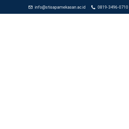
info@stisapamekasan.ac.id
0819-3496-0710