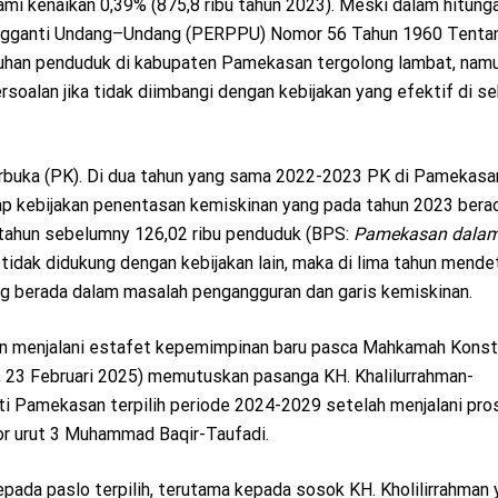
 kenaikan 0,39% (875,8 ribu tahun 2023). Meski dalam hitung
engganti Undang–Undang (PERPPU) Nomor 56 Tahun 1960 Tenta
uhan penduduk di kabupaten Pamekasan tergolong lambat, namu
soalan jika tidak diimbangi dengan kebijakan yang efektif di se
erbuka (PK). Di dua tahun yang sama 2022-2023 PK di Pamekasa
p kebijakan penentasan kemiskinan yang pada tahun 2023 bera
i tahun sebelumny 126,02 ribu penduduk (BPS:
Pamekasan dalam
 tidak didukung dengan kebijakan lain, maka di lima tahun mend
ang berada dalam masalah pengangguran dan garis kemiskinan.
kan menjalani estafet kepemimpinan baru pasca Mahkamah Konst
n, 23 Februari 2025) memutuskan pasanga KH. Khalilurrahman-
ti Pamekasan terpilih periode 2024-2029 setelah menjalani pro
or urut 3 Muhammad Baqir-Taufadi.
ada paslo terpilih, terutama kepada sosok KH. Kholilirrahman 