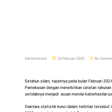
Pasca
Efisiensi
Anggaran
P
Administrator
26 Februari 2025
No Comme
O
S
T
Setahun silam, tepatnya pada bulan Februari 202
E
Pamekasan dengan menerbitkan catatan tahunan
D
setidaknya menjadi acuan menilai keberhasilan 
O
N
Diantara statistik kunci dalam terbitan tersebut