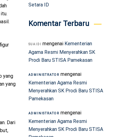
Setara ID
dah
itu.
asil.
Komentar Terbaru
mengenai
Kementerian
igur
SUAIDI
Agama Resmi Menyerahkan SK
Prodi Baru STISA Pamekasan
mengenai
b yang
ADMINISTRATOR
Kementerian Agama Resmi
aan yang
Menyerahkan SK Prodi Baru STISA
Pamekasan
mengenai
ADMINISTRATOR
Kementerian Agama Resmi
n. Dari
Menyerahkan SK Prodi Baru STISA
but,