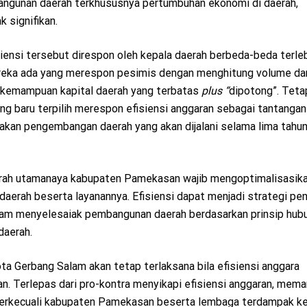
ngunan daerah terkhususnya pertumbuhan ekonomi di daerah,
 signifikan.
siensi tersebut direspon oleh kepala daerah berbeda-beda terle
 mereka ada yang merespon pesimis dengan menghitung volume da
 kemampuan kapital daerah yang terbatas
plus “
dipotong”. Tetap
ang baru terpilih merespon efisiensi anggaran sebagai tantanga
akan pengembangan daerah yang akan dijalani selama lima tahu
aerah utamanaya kabupaten Pamekasan wajib mengoptimalisasik
rah beserta layanannya. Efisiensi dapat menjadi strategi pe
lam menyelesaiak pembangunan daerah berdasarkan prinsip hub
daerah.
 Gerbang Salam akan tetap terlaksana bila efisiensi anggara
n. Terlepas dari pro-kontra menyikapi efisiensi anggaran, mem
terkecuali kabupaten Pamekasan beserta lembaga terdampak ke