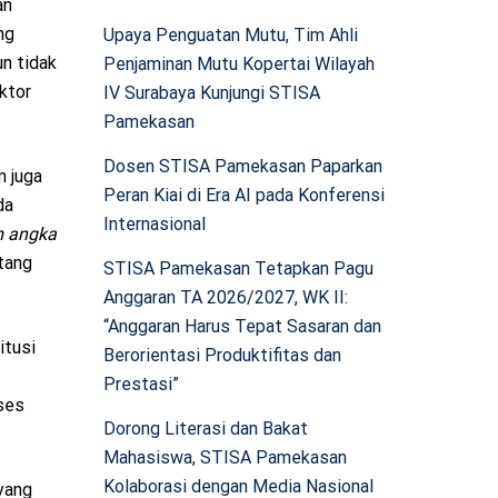
an
ng
Upaya Penguatan Mutu, Tim Ahli
n tidak
Penjaminan Mutu Kopertai Wilayah
ktor
IV Surabaya Kunjungi STISA
Pamekasan
Dosen STISA Pamekasan Paparkan
n juga
Peran Kiai di Era AI pada Konferensi
da
Internasional
 angka
etang
STISA Pamekasan Tetapkan Pagu
Anggaran TA 2026/2027, WK II:
“Anggaran Harus Tepat Sasaran dan
itusi
Berorientasi Produktifitas dan
Prestasi”
ses
Dorong Literasi dan Bakat
Mahasiswa, STISA Pamekasan
Kolaborasi dengan Media Nasional
yang