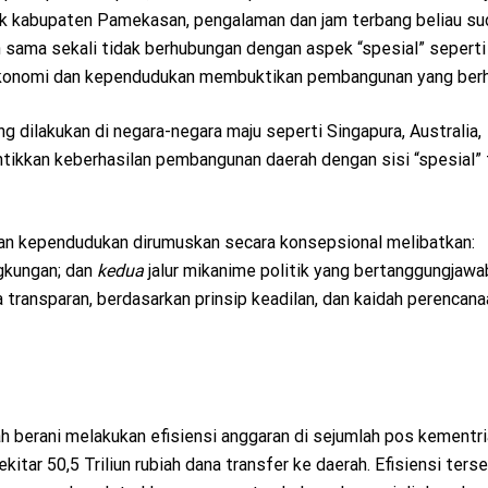
ik kabupaten Pamekasan, pengalaman dan jam terbang beliau su
 sama sekali tidak berhubungan dengan aspek “spesial” seperti 
 ekonomi dan kependudukan membuktikan pembangunan yang berh
 dilakukan di negara-negara maju seperti Singapura, Australia,
tikkan keberhasilan pembangunan daerah dengan sisi “spesial” f
dan kependudukan dirumuskan secara konsepsional melibatkan:
gkungan; dan
kedua
jalur mikanime politik yang bertanggungjawa
transparan, berdasarkan prinsip keadilan, dan kaidah perencan
 berani melakukan efisiensi anggaran di sejumlah pos kementria
itar 50,5 Triliun rubiah dana transfer ke daerah. Efisiensi terse