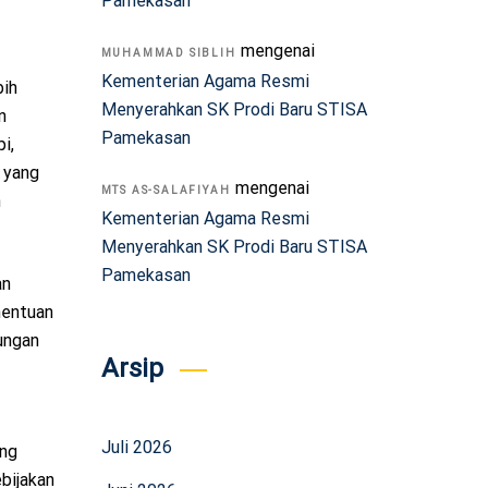
Pamekasan
mengenai
MUHAMMAD SIBLIH
Kementerian Agama Resmi
bih
Menyerahkan SK Prodi Baru STISA
n
Pamekasan
i,
n yang
mengenai
MTS AS-SALAFIYAH
n
Kementerian Agama Resmi
Menyerahkan SK Prodi Baru STISA
Pamekasan
an
nentuan
ungan
Arsip
Juli 2026
ang
bijakan