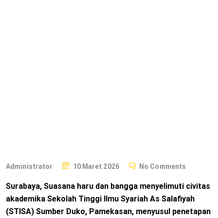
Bangga, Ketua
STISA
Pamekasan
Ditetapkan
Sebagai
Pengurus MUI
Jawa Timur
P
Administrator
10 Maret 2026
No Comments
O
Surabaya, Suasana haru dan bangga menyelimuti civitas
S
akademika Sekolah Tinggi Ilmu Syariah As Salafiyah
T
(STISA) Sumber Duko, Pamekasan, menyusul penetapan
E