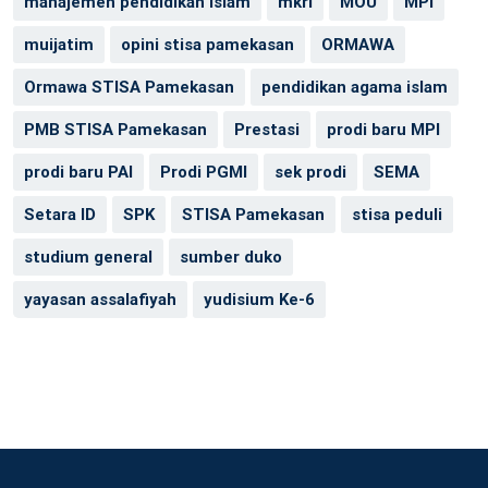
manajemen pendidikan islam
mkri
MOU
MPI
muijatim
opini stisa pamekasan
ORMAWA
Ormawa STISA Pamekasan
pendidikan agama islam
PMB STISA Pamekasan
Prestasi
prodi baru MPI
prodi baru PAI
Prodi PGMI
sek prodi
SEMA
Setara ID
SPK
STISA Pamekasan
stisa peduli
studium general
sumber duko
yayasan assalafiyah
yudisium Ke-6