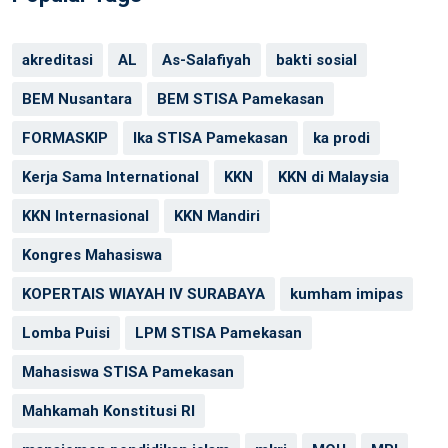
akreditasi
AL
As-Salafiyah
bakti sosial
BEM Nusantara
BEM STISA Pamekasan
FORMASKIP
Ika STISA Pamekasan
ka prodi
Kerja Sama International
KKN
KKN di Malaysia
KKN Internasional
KKN Mandiri
Kongres Mahasiswa
KOPERTAIS WIAYAH IV SURABAYA
kumham imipas
Lomba Puisi
LPM STISA Pamekasan
Mahasiswa STISA Pamekasan
Mahkamah Konstitusi RI