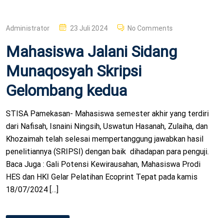
P
Administrator
23 Juli 2024
No Comments
O
Mahasiswa Jalani Sidang
S
T
Munaqosyah Skripsi
E
Gelombang kedua
D
O
STISA Pamekasan- Mahasiswa semester akhir yang terdiri
N
dari Nafisah, Isnaini Ningsih, Uswatun Hasanah, Zulaiha, dan
Khozaimah telah selesai mempertanggung jawabkan hasil
penelitiannya (SRIPSI) dengan baik dihadapan para penguji.
Baca Juga : Gali Potensi Kewirausahan, Mahasiswa Prodi
HES dan HKI Gelar Pelatihan Ecoprint Tepat pada kamis
18/07/2024 […]