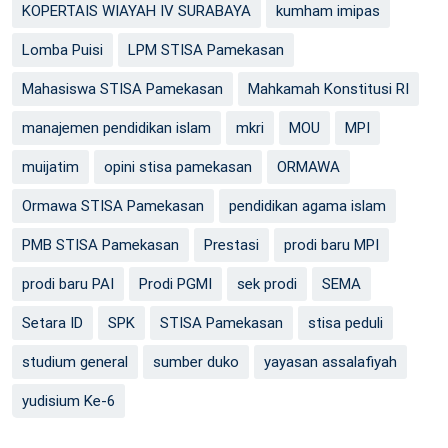
KOPERTAIS WIAYAH IV SURABAYA
kumham imipas
Lomba Puisi
LPM STISA Pamekasan
Mahasiswa STISA Pamekasan
Mahkamah Konstitusi RI
manajemen pendidikan islam
mkri
MOU
MPI
muijatim
opini stisa pamekasan
ORMAWA
Ormawa STISA Pamekasan
pendidikan agama islam
PMB STISA Pamekasan
Prestasi
prodi baru MPI
prodi baru PAI
Prodi PGMI
sek prodi
SEMA
Setara ID
SPK
STISA Pamekasan
stisa peduli
studium general
sumber duko
yayasan assalafiyah
yudisium Ke-6