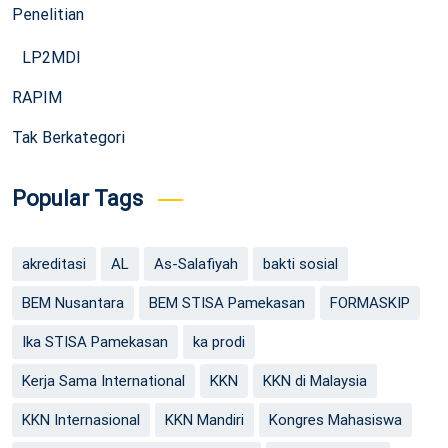
Penelitian
LP2MDI
RAPIM
Tak Berkategori
Popular Tags
akreditasi
AL
As-Salafiyah
bakti sosial
BEM Nusantara
BEM STISA Pamekasan
FORMASKIP
Ika STISA Pamekasan
ka prodi
Kerja Sama International
KKN
KKN di Malaysia
KKN Internasional
KKN Mandiri
Kongres Mahasiswa