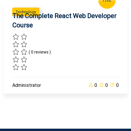
Free
Technology
The Complete React Web Developer
Course
( 0 reviews )
Administrator
0
0
0