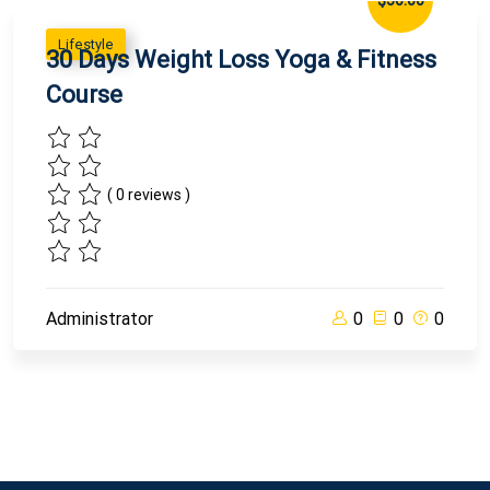
$50.00
Lifestyle
30 Days Weight Loss Yoga & Fitness
Course
( 0 reviews )
Administrator
0
0
0